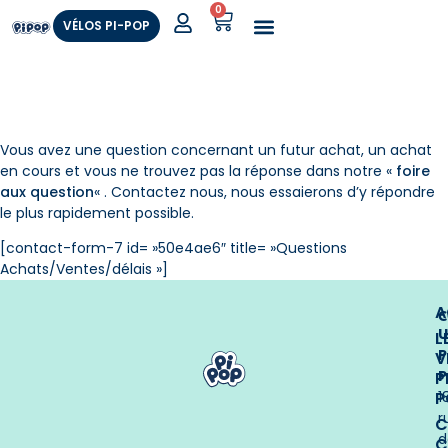
0
VÉLOS PI-POP
Comment ça marche ?
Est-ce fait pour moi ?
Essayer en vrai
Parler à un conseiller
Vous avez une question concernant un futur achat, un achat
en cours et vous ne trouvez pas la réponse dans notre «
foire
aux question
« . Contactez nous, nous essaierons d’y répondre
le plus rapidement possible.
[contact-form-7 id= »50e4ae6″ title= »Questions
Achats/Ventes/délais »]
A
C
U
L
P
V
P
P
P
1
r
C
d
Ç