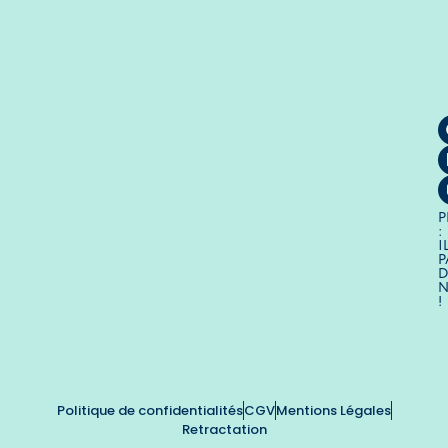
P
:
I
P
D
!
Politique de confidentialités
CGV
Mentions Légales
Retractation