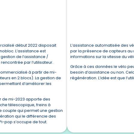
cialisé début 2022 disposait
L’assistance automatisée des v
bloc. L’assistance est
par la présence de capteurs au n
 gestion de l’assistance /
informations sur la vitesse du vé
rencontrée par l’utilisateur.
Grâce à ces données le vélo peut
ommercialisé à partir de mi-
besoin d’assistance ou non. Cel
eurs en 2 blocs). La gestion de
régénération. L’idée est que l’uti
 permettant d’améliorer les
ir de mi-2023 apporte des
he télescopique, freins à
de couple qui permet une gestion
ration qui le différencie des
Pi-pop s’occupe de tout.