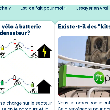
che ?
Est-ce fait pour moi ?
Essayer en vrai
 vélo à batterie
Existe-t-il des "ki
ndensateur?
Nous sommes conscients d
se charge sur le secteur
Cela représente pour no
elon le parcours et la