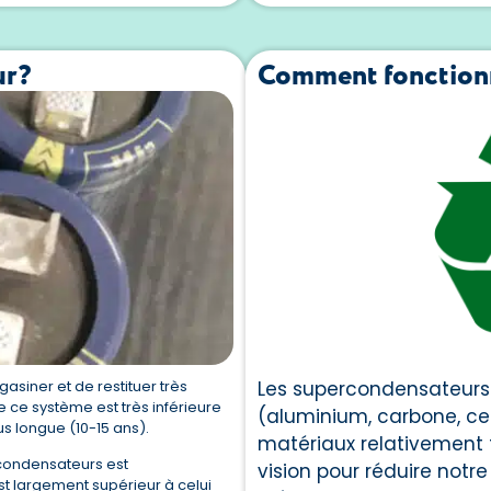
ur?
Comment fonctionn
asiner et de restituer très
Les supercondensateurs
 ce système est très inférieure
(aluminium, carbone, cel
us longue (10-15 ans).
matériaux relativement f
condensateurs est
vision pour réduire notre
st largement supérieur à celui