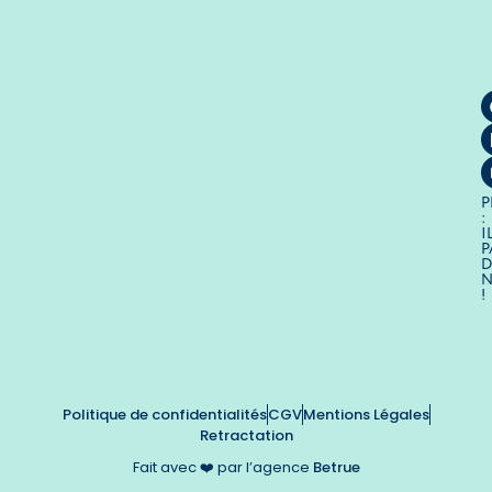
P
:
I
P
D
!
Politique de confidentialités
CGV
Mentions Légales
Retractation
Fait avec ❤️ par l’agence
Betrue