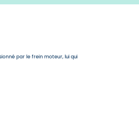
Très bonne
ionné par le frein moteur, lui qui
Prise en main a
Emmanuel - Keoli