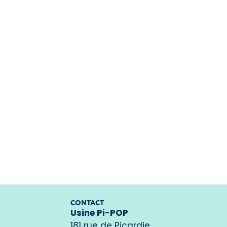
CONTACT
Usine Pi-POP
181 rue de Picardie